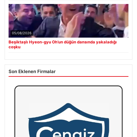
05/08/2026
Beşiktaşlı Hyeon-gyu Oh’un düğün dansında yakaladığı
coşku
Son Eklenen Firmalar