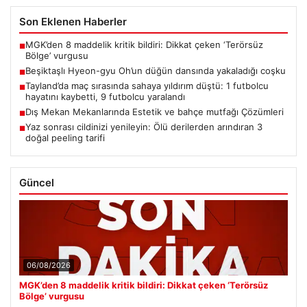
Son Eklenen Haberler
MGK’den 8 maddelik kritik bildiri: Dikkat çeken ‘Terörsüz
■
Bölge’ vurgusu
Beşiktaşlı Hyeon-gyu Oh’un düğün dansında yakaladığı coşku
■
Tayland’da maç sırasında sahaya yıldırım düştü: 1 futbolcu
■
hayatını kaybetti, 9 futbolcu yaralandı
Dış Mekan Mekanlarında Estetik ve bahçe mutfağı Çözümleri
■
Yaz sonrası cildinizi yenileyin: Ölü derilerden arındıran 3
■
doğal peeling tarifi
Güncel
06/08/2026
MGK’den 8 maddelik kritik bildiri: Dikkat çeken ‘Terörsüz
Bölge’ vurgusu