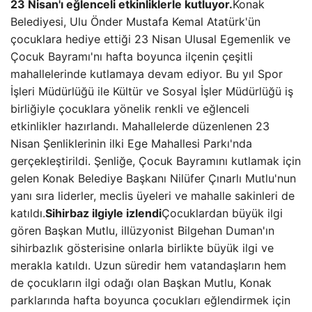
23 Nisan'ı eğlenceli etkinliklerle kutluyor.
Konak
Belediyesi, Ulu Önder Mustafa Kemal Atatürk'ün
çocuklara hediye ettiği 23 Nisan Ulusal Egemenlik ve
Çocuk Bayramı'nı hafta boyunca ilçenin çeşitli
mahallelerinde kutlamaya devam ediyor. Bu yıl Spor
İşleri Müdürlüğü ile Kültür ve Sosyal İşler Müdürlüğü iş
birliğiyle çocuklara yönelik renkli ve eğlenceli
etkinlikler hazırlandı. Mahallelerde düzenlenen 23
Nisan Şenliklerinin ilki Ege Mahallesi Parkı'nda
gerçekleştirildi. Şenliğe, Çocuk Bayramını kutlamak için
gelen Konak Belediye Başkanı Nilüfer Çınarlı Mutlu'nun
yanı sıra liderler, meclis üyeleri ve mahalle sakinleri de
katıldı.
Sihirbaz ilgiyle izlendi
Çocuklardan büyük ilgi
gören Başkan Mutlu, illüzyonist Bilgehan Duman'ın
sihirbazlık gösterisine onlarla birlikte büyük ilgi ve
merakla katıldı. Uzun süredir hem vatandaşların hem
de çocukların ilgi odağı olan Başkan Mutlu, Konak
parklarında hafta boyunca çocukları eğlendirmek için