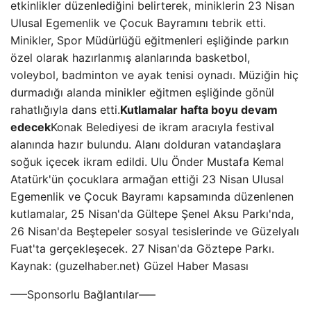
etkinlikler düzenlediğini belirterek, miniklerin 23 Nisan
Ulusal Egemenlik ve Çocuk Bayramını tebrik etti.
Minikler, Spor Müdürlüğü eğitmenleri eşliğinde parkın
özel olarak hazırlanmış alanlarında basketbol, ​​
voleybol, badminton ve ayak tenisi oynadı. Müziğin hiç
durmadığı alanda minikler eğitmen eşliğinde gönül
rahatlığıyla dans etti.
Kutlamalar hafta boyu devam
edecek
Konak Belediyesi de ikram aracıyla festival
alanında hazır bulundu. Alanı dolduran vatandaşlara
soğuk içecek ikram edildi. Ulu Önder Mustafa Kemal
Atatürk'ün çocuklara armağan ettiği 23 Nisan Ulusal
Egemenlik ve Çocuk Bayramı kapsamında düzenlenen
kutlamalar, 25 Nisan'da Gültepe Şenel Aksu Parkı'nda,
26 Nisan'da Beştepeler sosyal tesislerinde ve Güzelyalı
Fuat'ta gerçekleşecek. 27 Nisan'da Göztepe Parkı.
Kaynak: (guzelhaber.net) Güzel Haber Masası
—–Sponsorlu Bağlantılar—–