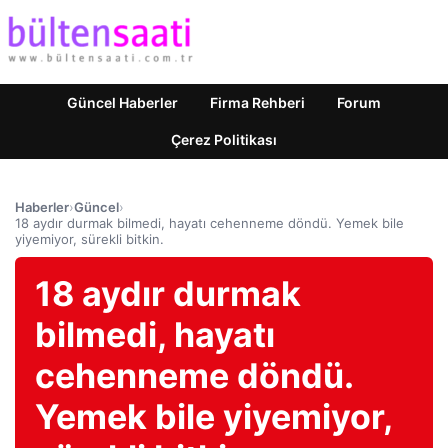
Güncel Haberler
Firma Rehberi
Forum
Çerez Politikası
Haberler
›
Güncel
›
18 aydır durmak bilmedi, hayatı cehenneme döndü. Yemek bile
yiyemiyor, sürekli bitkin.
18 aydır durmak
bilmedi, hayatı
cehenneme döndü.
Yemek bile yiyemiyor,