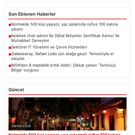
Son Eklenen Haberler
Normalde 500 kişi yaşıyor, yaz aylarında nüfus 100 katına
■
çıkıyor
Kelebek chat adresi İle Dijital İletişimin Sertifikalı Adresi Ve
■
Muhabbet Deneyimi
Sektörel IT Yönetimi ve Çevre Hizmetleri
■
Galatasaray, Rafael Leão için atağa geçti: Temsilciyle el
■
sıkışıldı
MGK’den 8 maddelik kritik bildiri: Dikkat çeken ‘Terörsüz
■
Bölge’ vurgusu
Güncel
08/08/2026
Normalde 500 kişi yaşıyor, yaz aylarında nüfus 100 katına