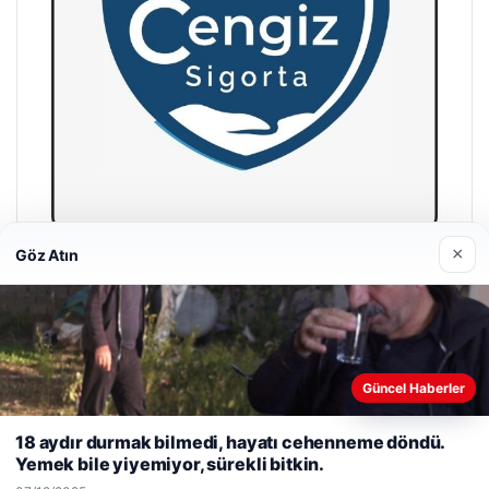
×
Göz Atın
Hastaş Beton
26/05/2026
Güncel Haberler
Web sitemizi nasıl kullandığınızı daha iyi anlayabilmek,
deneyiminizi kişiselleştirmek ve geliştirmek amacıyla çerezler
18 aydır durmak bilmedi, hayatı cehenneme döndü.
kullanıyoruz.
Çerez Politikamız
Yemek bile yiyemiyor, sürekli bitkin.
© 2026 Bülten Saati – Güncel Haberler
Reddet
Kabul Et