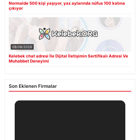
Normalde 500 kişi yaşıyor, yaz aylarında nüfus 100 katına
çıkıyor
08/08/2026
Kelebek chat adresi İle Dijital İletişimin Sertifikalı Adresi Ve
Muhabbet Deneyimi
Son Eklenen Firmalar