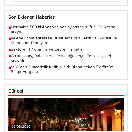
Son Eklenen Haberler
Normalde 500 kişi yaşıyor, yaz aylarında nüfus 100 katına
■
çıkıyor
Kelebek chat adresi İle Dijital İletişimin Sertifikalı Adresi Ve
■
Muhabbet Deneyimi
Sektörel IT Yönetimi ve Çevre Hizmetleri
■
Galatasaray, Rafael Leão için atağa geçti: Temsilciyle el
■
sıkışıldı
MGK’den 8 maddelik kritik bildiri: Dikkat çeken ‘Terörsüz
■
Bölge’ vurgusu
Güncel
08/08/2026