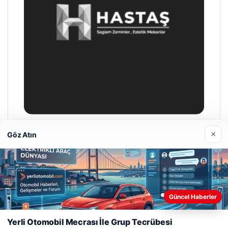
×
Göz Atın
Hastaş Beton
26/05/2026
Web sitemizi nasıl kullandığınızı daha iyi anlayabilmek,
Güncel Haberler
deneyiminizi kişiselleştirmek ve geliştirmek amacıyla çerezler
kullanıyoruz.
Çerez Politikamız
Yerli Otomobil Mecrası İle Grup Tecrübesi