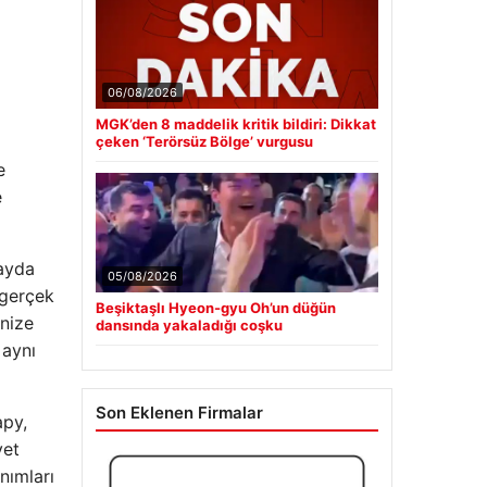
06/08/2026
MGK’den 8 maddelik kritik bildiri: Dikkat
çeken ‘Terörsüz Bölge’ vurgusu
e
e
05/08/2026
fayda
Beşiktaşlı Hyeon-gyu Oh’un düğün
 gerçek
dansında yakaladığı coşku
inize
 aynı
Son Eklenen Firmalar
apy,
yet
nımları