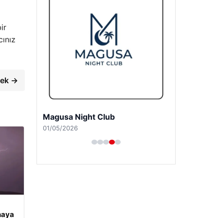
ir
cınız
cek →
Girne Night Club
01/05/2026
haya