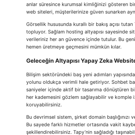
anlar süresince kurumsal kimliğinizi gösteren b
web siteleri, müşterilerinize güven sunarken ayn
Görsellik hususunda kurallı bir bakış açısı tuta
topluyor. Sağlam hosting altyapısı sayesinde sitel
verileriniz her an güvence içinde tutulur. Bu ge
hemen üretmeye geçmesini mümkün kılar.
Geleceğin Altyapısı Yapay Zeka Website
Bilişim sektöründeki baş yeni adımları yapısında 
yolunu oldukça verimli hale getiriyor. Sohbet baz
saniyeler içinde aktif bir tasarıma dönüştüren bir
her kademesini gözlem sağlayabilir ve komple izo
koruyabilirsiniz.
Bu devrimsel sistem, şirket domain başlığınızı v
Bu sayede farklı hizmetler ortasında vakit kaybe
şekillendirebilirsiniz. Tapy’nin sağladığı taşınabi