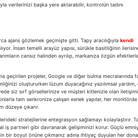
la verilerinizi başka yere aktarabilir, kontrolün tadını
rca ajans gözlemek geçmişte gitti. Tapy aracılığıyla
kendi
or. İnsan temelli arayüz yapısı, sürükle basitliğinin ilerisin
arımların cansız halinden ayrılıp, markanıza özgün efektlerl
ma geçirilen projeler, Google ve diğer bulma mecralarında 
liğinizi oluştururken lüzum duyacağınız yazılımsal yardım,
e siz sırf görsellerinize ve müşteri kitlenizle olan iletişim
efonlarla tam senkronize çalışan esnek yapılar, her monitörde
m düzeye çıkarır.
erideki stratejilerine entegrasyon sağlamayı kolaylaştırır. T
nal iş partneri gibi davranarak gelişiminizi korur. Güçlü emni
inin bir boyut önüne çıkmanız adına ihtiyaç duyulan her dona