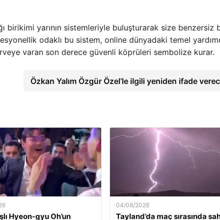
ı birikimi yarının sistemleriyle buluşturarak size benzersiz b
esyonellik odaklı bu sistem, online dünyadaki temel yardım
 zirveye varan son derece güvenli köprüleri sembolize kurar.
Özkan Yalım Özgür Özel’le ilgili yeniden ifade vere
26
04/08/2026
şlı Hyeon-gyu Oh’un
Tayland’da maç sırasında sa