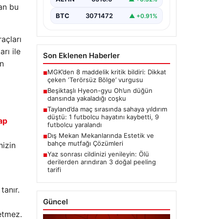
BTC
3071472
▲ +0.91%
nan bu
açları
Son Eklenen Haberler
rı ile
MGK’den 8 maddelik kritik bildiri: Dikkat
■
en
çeken ‘Terörsüz Bölge’ vurgusu
Beşiktaşlı Hyeon-gyu Oh’un düğün
■
dansında yakaladığı coşku
Tayland’da maç sırasında sahaya yıldırım
■
düştü: 1 futbolcu hayatını kaybetti, 9
futbolcu yaralandı
ap
Dış Mekan Mekanlarında Estetik ve
■
bahçe mutfağı Çözümleri
Yaz sonrası cildinizi yenileyin: Ölü
nizin
■
derilerden arındıran 3 doğal peeling
tarifi
tanır.
Güncel
 etmez.