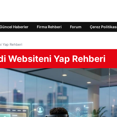
Güncel Haberler
Firma Rehberi
Forum
Çerez Politikas
i Yap Rehberi
i Websiteni Yap Rehberi