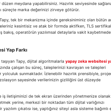
ir düzen meydana yapabilirsiniz. Hazırlık seviyesinde sağla
ı süreçte marka değerinizi zirveye götürür.
n Tapy, tek bir mekanizma içinde gereksiniminiz olan bütün ar
eriniz kesintisiz ve atak bir formda aktifken, TLS sertifikala
niş bakış, operatörün yazılımsal detaylarla vakit kaybetmed
si Yap Farkı
taşıyan Tapy, dijital algoritmalarla
yapay zeka websitesi y
ında çalışan bu süreç, taleplerinizi kavrayan ve talepleri
 yolculuk sunmaktadır. İzlenebilir hazırlık prensibiyle, proje
lasyon sayesinde verilerinizin gizliliğini üst düzeyde
e iş iletişiminizi de tek ekran üzerinden yönetmenize olanak 
tmek yerine, merkezi bir noktadan tüm dijital varlığınızı
lir yazılım çıkatısı ise, yaptığınız siteyi asla sisteme bağımlı