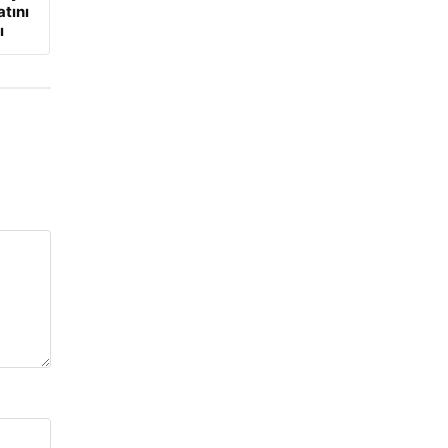
atını
ı