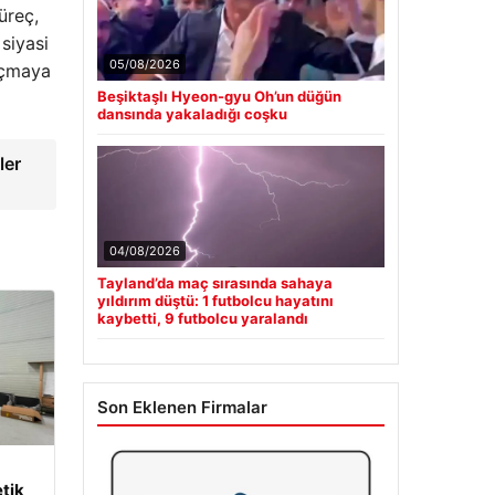
üreç,
 siyasi
05/08/2026
 açmaya
Beşiktaşlı Hyeon-gyu Oh’un düğün
dansında yakaladığı coşku
ler
04/08/2026
Tayland’da maç sırasında sahaya
yıldırım düştü: 1 futbolcu hayatını
kaybetti, 9 futbolcu yaralandı
Son Eklenen Firmalar
tik