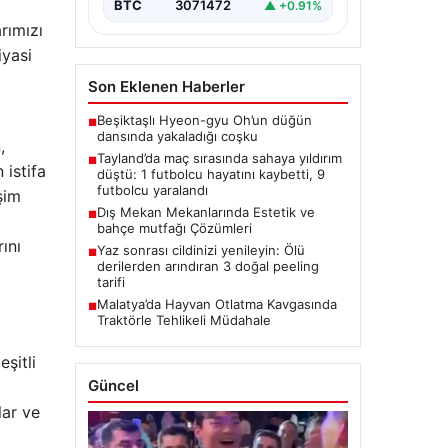
BTC
3071472
▲ +0.91%
rımızı
iyasi
ı
Son Eklenen Haberler
Beşiktaşlı Hyeon-gyu Oh’un düğün
■
dansında yakaladığı coşku
,
Tayland’da maç sırasında sahaya yıldırım
■
 istifa
düştü: 1 futbolcu hayatını kaybetti, 9
futbolcu yaralandı
şim
Dış Mekan Mekanlarında Estetik ve
■
bahçe mutfağı Çözümleri
ını
Yaz sonrası cildinizi yenileyin: Ölü
■
derilerden arındıran 3 doğal peeling
tarifi
Malatya’da Hayvan Otlatma Kavgasında
■
Traktörle Tehlikeli Müdahale
eşitli
Güncel
lar ve