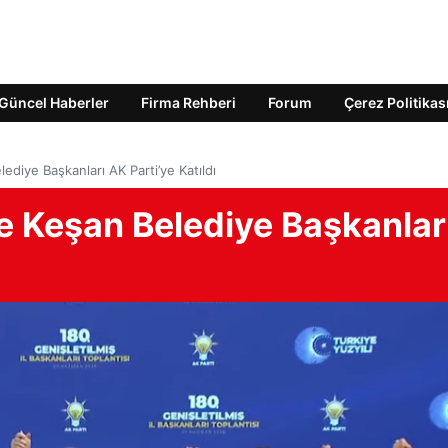
Güncel Haberler
Firma Rehberi
Forum
Çerez Politikas
ediye Başkanları AK Parti’ye Katıldı
e Keşan Belediye Başkanlar