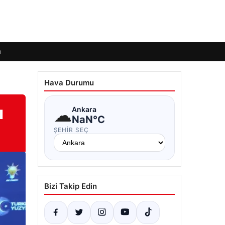
ı
Hava Durumu
ı
☁
Ankara
NaN°C
ŞEHIR SEÇ
Bizi Takip Edin