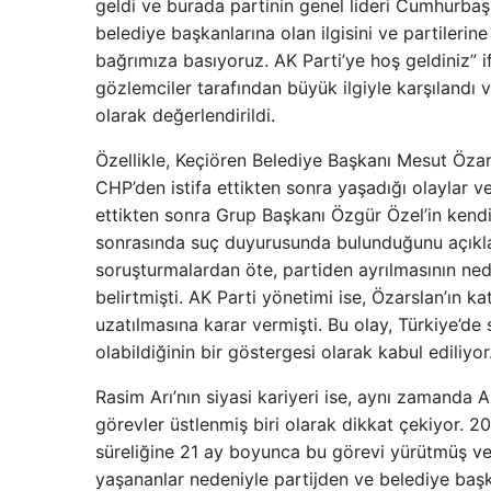
geldi ve burada partinin genel lideri Cumhurba
belediye başkanlarına olan ilgisini ve partileri
bağrımıza basıyoruz. AK Parti’ye hoş geldiniz” i
gözlemciler tarafından büyük ilgiyle karşılandı 
olarak değerlendirildi.
Özellikle, Keçiören Belediye Başkanı Mesut Özars
CHP’den istifa ettikten sonra yaşadığı olaylar 
ettikten sonra Grup Başkanı Özgür Özel’in kendi
sonrasında suç duyurusunda bulunduğunu açıklamış
soruşturmalardan öte, partiden ayrılmasının ned
belirtmişti. AK Parti yönetimi ise, Özarslan’ın k
uzatılmasına karar vermişti. Bu olay, Türkiye’de s
olabildiğinin bir göstergesi olarak kabul ediliyor
Rasim Arı’nın siyasi kariyeri ise, aynı zamanda AK
görevler üstlenmiş biri olarak dikkat çekiyor. 20
süreliğine 21 ay boyunca bu görevi yürütmüş ve a
yaşananlar nedeniyle partijden ve belediye başka