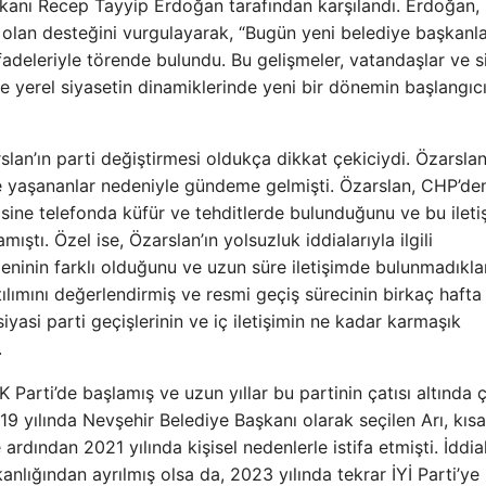
şkanı Recep Tayyip Erdoğan tarafından karşılandı. Erdoğan,
ne olan desteğini vurgulayarak, “Bugün yeni belediye başkanla
fadeleriyle törende bulundu. Bu gelişmeler, vatandaşlar ve s
ve yerel siyasetin dinamiklerinde yeni bir dönemin başlangıc
lan’ın parti değiştirmesi oldukça dikkat çekiciydi. Özarslan
ve yaşananlar nedeniyle gündeme gelmişti. Özarslan, CHP’den
sine telefonda küfür ve tehditlerde bulunduğunu ve bu ileti
tı. Özel ise, Özarslan’ın yolsuzluk iddialarıyla ilgili
eninin farklı olduğunu ve uzun süre iletişimde bulunmadıklar
atılımını değerlendirmiş ve resmi geçiş sürecinin birkaç hafta
iyasi parti geçişlerinin ve iç iletişimin ne kadar karmaşık
.
 Parti’de başlamış ve uzun yıllar bu partinin çatısı altında ç
19 yılında Nevşehir Belediye Başkanı olarak seçilen Arı, kısa
rdından 2021 yılında kişisel nedenlerle istifa etmişti. İddia
nlığından ayrılmış olsa da, 2023 yılında tekrar İYİ Parti’ye