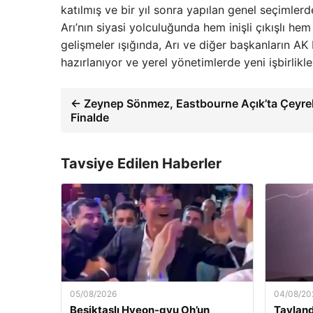
katılmış ve bir yıl sonra yapılan genel seçimler
Arı’nın siyasi yolculuğunda hem inişli çıkışlı hem
gelişmeler ışığında, Arı ve diğer başkanların AK 
hazırlanıyor ve yerel yönetimlerde yeni işbirlikler
← Zeynep Sönmez, Eastbourne Açık’ta Çeyre
Finalde
Tavsiye Edilen Haberler
05/08/2026
04/08/20
Beşiktaşlı Hyeon-gyu Oh’un
Tayland