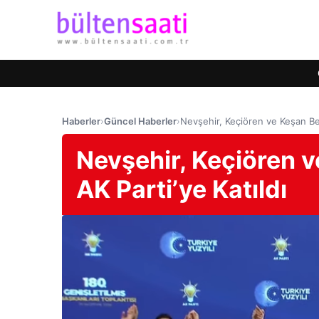
Haberler
›
Güncel Haberler
›
Nevşehir, Keçiören ve Keşan Bel
Nevşehir, Keçiören v
AK Parti’ye Katıldı