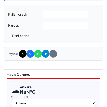
Kullanıcı adı:
Parola:
Beni hatırla
Paylaş:
Hava Durumu
☁
Ankara
NaN°C
ŞEHIR SEÇ