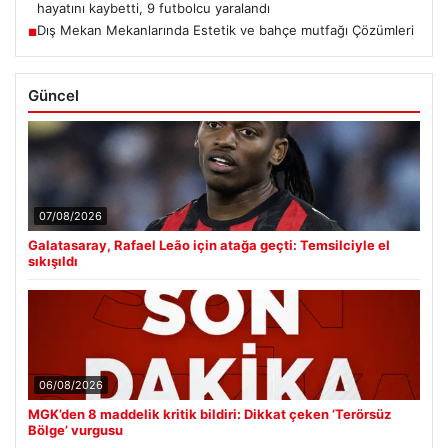
hayatını kaybetti, 9 futbolcu yaralandı
Dış Mekan Mekanlarında Estetik ve bahçe mutfağı Çözümleri
■
Güncel
07/08/2026
Galatasaray, Rafael Leão için atağa geçti: Temsilciyle el
sıkışıldı
06/08/2026
MGK’den 8 maddelik kritik bildiri: Dikkat çeken ‘Terörsüz
Bölge’ vurgusu