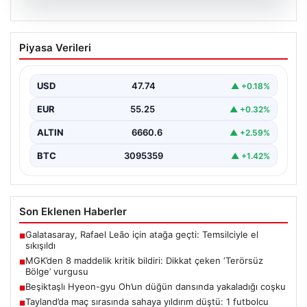
06.08.2026
MGK’den 8 maddelik kritik bildiri: Dikkat
Piyasa Verileri
çeken ‘Terörsüz Bölge’ vurgusu
USD
47.74
▲ +0.18%
EUR
55.25
▲ +0.32%
ALTIN
6660.6
▲ +2.59%
BTC
3095359
▲ +1.42%
Son Eklenen Haberler
Galatasaray, Rafael Leão için atağa geçti: Temsilciyle el
■
sıkışıldı
MGK’den 8 maddelik kritik bildiri: Dikkat çeken ‘Terörsüz
■
Bölge’ vurgusu
Beşiktaşlı Hyeon-gyu Oh’un düğün dansında yakaladığı coşku
■
Tayland’da maç sırasında sahaya yıldırım düştü: 1 futbolcu
■