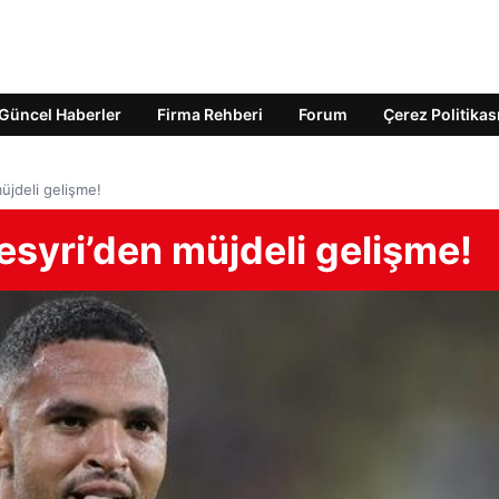
Güncel Haberler
Firma Rehberi
Forum
Çerez Politikas
üjdeli gelişme!
syri’den müjdeli gelişme!