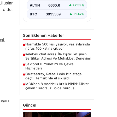
Uluslar
bir önem taşımaktadır. Güncel
ALTIN
6660.6
▲ +2.59%
olarak…
ı oldu.
BTC
3095359
▲ +1.42%
Son Eklenen Haberler
si,
Normalde 500 kişi yaşıyor, yaz aylarında
■
nüfus 100 katına çıkıyor
Kelebek chat adresi İle Dijital İletişimin
■
Sertifikalı Adresi Ve Muhabbet Deneyimi
Sektörel IT Yönetimi ve Çevre
■
Hizmetleri
Galatasaray, Rafael Leão için atağa
■
geçti: Temsilciyle el sıkışıldı
MGK’den 8 maddelik kritik bildiri: Dikkat
■
çeken ‘Terörsüz Bölge’ vurgusu
aşarı
Güncel