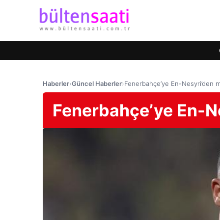
Haberler
›
Güncel Haberler
›
Fenerbahçe’ye En-Nesyri’den m
Fenerbahçe’ye En-Ne