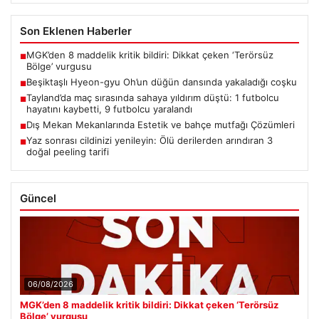
Son Eklenen Haberler
MGK’den 8 maddelik kritik bildiri: Dikkat çeken ‘Terörsüz
■
Bölge’ vurgusu
Beşiktaşlı Hyeon-gyu Oh’un düğün dansında yakaladığı coşku
■
Tayland’da maç sırasında sahaya yıldırım düştü: 1 futbolcu
■
hayatını kaybetti, 9 futbolcu yaralandı
Dış Mekan Mekanlarında Estetik ve bahçe mutfağı Çözümleri
■
Yaz sonrası cildinizi yenileyin: Ölü derilerden arındıran 3
■
doğal peeling tarifi
Güncel
06/08/2026
MGK’den 8 maddelik kritik bildiri: Dikkat çeken ‘Terörsüz
Bölge’ vurgusu