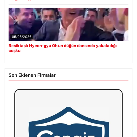
05/08/2026
Beşiktaşlı Hyeon-gyu Oh’un düğün dansında yakaladığı
coşku
Son Eklenen Firmalar