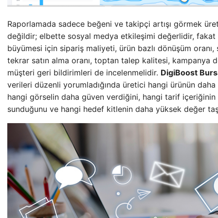
Raporlamada sadece beğeni ve takipçi artışı görmek üretic
değildir; elbette sosyal medya etkileşimi değerlidir, faka
büyümesi için sipariş maliyeti, ürün bazlı dönüşüm oranı,
tekrar satın alma oranı, toptan talep kalitesi, kampanya
müşteri geri bildirimleri de incelenmelidir.
DigiBoost Burs
verileri düzenli yorumladığında üretici hangi ürünün daha
hangi görselin daha güven verdiğini, hangi tarif içeriğinin 
sunduğunu ve hangi hedef kitlenin daha yüksek değer taşı