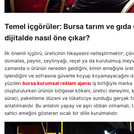
Temel içgörüler: Bursa tarım ve gıda ü
dijitalde nasıl öne çıkar?
İlk önemli içgörü, üreticinin hikayesini netleştirmektir; çü
domates, peynir, zeytinyağı, reçel ya da kurutulmuş meyv
zamanda o ürünün nereden geldiğini, kimin emeğiyle üretil
işlendiğini ve sofrasına güvenle koyup koyamayacağını d
yüzden
bursa kurumsal reklam ajansı
iş birliğiyle marka
oluşturulurken ürünün bölgesel kökeni, üretici deneyimi, k
süreci, paketleme düzeni ve tüketiciye sunduğu gerçek fa
anlatılmalıdır. Bu anlatım yapay ve aşırı iddialı olmamalı, 
sahici emeğini gösteren sıcak bir dille kurulmalıdır.