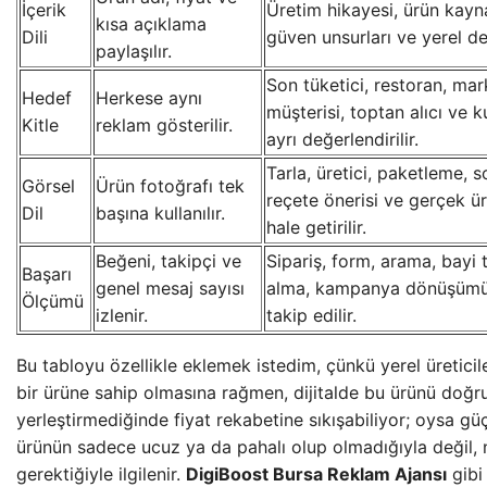
İçerik
Üretim hikayesi, ürün kayna
kısa açıklama
Dili
güven unsurları ve yerel değe
paylaşılır.
Son tüketici, restoran, mark
Hedef
Herkese aynı
müşterisi, toptan alıcı ve 
Kitle
reklam gösterilir.
ayrı değerlendirilir.
Tarla, üretici, paketleme, s
Görsel
Ürün fotoğrafı tek
reçete önerisi ve gerçek ü
Dil
başına kullanılır.
hale getirilir.
Beğeni, takipçi ve
Sipariş, form, arama, bayi t
Başarı
genel mesaj sayısı
alma, kampanya dönüşümü v
Ölçümü
izlenir.
takip edilir.
Bu tabloyu özellikle eklemek istedim, çünkü yerel üretici
bir ürüne sahip olmasına rağmen, dijitalde bu ürünü doğ
yerleştirmediğinde fiyat rekabetine sıkışabiliyor; oysa güç
ürünün sadece ucuz ya da pahalı olup olmadığıyla değil, 
gerektiğiyle ilgilenir.
DigiBoost Bursa Reklam Ajansı
gibi 