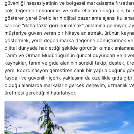
güvenliği hassasiyetinin ve bölgesel markalaşma fırsatları
çok değerli bir ekonomik ve kültürel alan olduğu için, bu 
gösteren yerel üreticilerin dijital pazarlama ajansı kullan
sadece “daha fazla görünür olmak” anlamına gelmiyor, 
müşteriye güven veren bir hikaye anlatmak, ürünün kayna
göstermek, yerel değeri marka değerine dönüştürmek ve 
dijital dünyada hak ettiği şekilde görünür kılmak anlamın
Tarım ve Orman Müdürlüğü’nün güncel duyuruları ve il veri
kaynaklar, tarım ve gıda alanının sürekli takip, destek, ür
yerel koordinasyon gerektiren canlı bir yapı olduğunu gös
faydalı ve güvenilir içerik yaklaşımı da özellikle gıda gib
olduğu alanlarda markaların gerçek deneyim, uzmanlık ve ş
üretmesi gerektiğini hatırlatıyor.