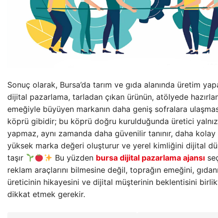
Sonuç olarak, Bursa’da tarım ve gıda alanında üretim yapa
dijital pazarlama, tarladan çıkan ürünün, atölyede hazırla
emeğiyle büyüyen markanın daha geniş sofralara ulaşması
köprü gibidir; bu köprü doğru kurulduğunda üretici yalnı
yapmaz, aynı zamanda daha güvenilir tanınır, daha kolay h
yüksek marka değeri oluşturur ve yerel kimliğini dijital 
taşır
Bu yüzden
bursa dijital pazarlama ajansı
seç
reklam araçlarını bilmesine değil, toprağın emeğini, gıdan
üreticinin hikayesini ve dijital müşterinin beklentisini birl
dikkat etmek gerekir.