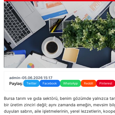
admin
•
05.06.2026 15:17
Paylaş:
Twitter
Facebook
WhatsApp
Reddit
Pinterest
Bursa tarım ve gıda sektörü, benim gözümde yalnızca ta
bir üretim zinciri değil; aynı zamanda emeğin, mevsim bil
duyulan sabrın, aile işletmelerinin, yerel lezzetlerin, koope