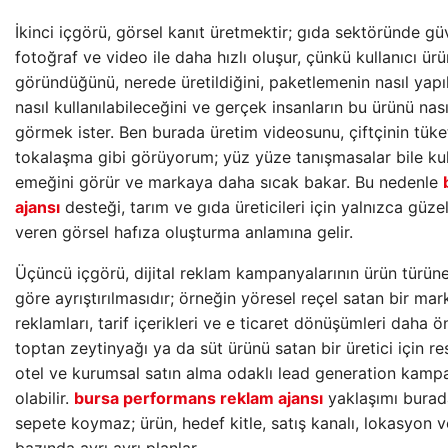
İkinci içgörü, görsel kanıt üretmektir; gıda sektöründe 
fotoğraf ve video ile daha hızlı oluşur, çünkü kullanıcı ürü
göründüğünü, nerede üretildiğini, paketlemenin nasıl yapı
nasıl kullanılabileceğini ve gerçek insanların bu ürünü nas
görmek ister. Ben burada üretim videosunu, çiftçinin tüket
tokalaşma gibi görüyorum; yüz yüze tanışmasalar bile kull
emeğini görür ve markaya daha sıcak bakar. Bu nedenle
ajansı
desteği, tarım ve gıda üreticileri için yalnızca güze
veren görsel hafıza oluşturma anlamına gelir.
Üçüncü içgörü, dijital reklam kampanyalarının ürün türüne
göre ayrıştırılmasıdır; örneğin yöresel reçel satan bir ma
reklamları, tarif içerikleri ve e ticaret dönüşümleri daha ö
toptan zeytinyağı ya da süt ürünü satan bir üretici için re
otel ve kurumsal satın alma odaklı lead generation kampa
olabilir.
bursa performans reklam ajansı
yaklaşımı burad
sepete koymaz; ürün, hedef kitle, satış kanalı, lokasyon
bazında ayrı ayrı planlar.