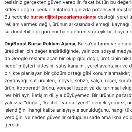
tesisiniz gerçekten güven verebilir, fakat bütün bu değer
kitleye doğru içerikle anlatmadığınızda potansiyel müşteri 
Bu nedenle
bursa dijital pazarlama ajansı
desteği, yerel ü
reklam vermek değil, ürünün arkasındaki emeği, kaynağı, 
sürdürülebilirliği görünür hale getiren stratejik bir büyüme
DigiBoost Bursa Reklam Ajansı
, Bursa’da tarım ve gıda a
üreticiler için değerlendirildiğinde, yalnızca sosyal medy
da Google reklamı açan bir ekip gibi değil, üreticinin hika
hedef müşteri kitlesini, satış kanalını, yerel avantajını ve d
birlikte planlayan bir çözüm ortağı gibi konumlanmalıdır;
zeytinyağı, süt ürünleri, meyve, sebze, salça, reçel, kuru
ürün, kooperatif ürünü, yöresel lezzet ya da tarımsal eki
her biri aynı iletişim diliyle büyüyemez. Bir ürünün pazar
yalnızca “doğal”, “kaliteli” ya da “yerel” demek yetmez; ner
işlendiğini, hangi kalite anlayışıyla sunulduğunu, hangi tü
verdiğini ve neden güvenilir olduğunu sade ama ikna edic
gerekir.