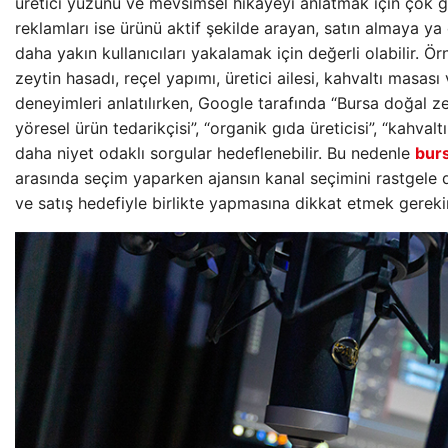
üretici yüzünü ve mevsimsel hikayeyi anlatmak için çok 
reklamları ise ürünü aktif şekilde arayan, satın almaya y
daha yakın kullanıcıları yakalamak için değerli olabilir. 
zeytin hasadı, reçel yapımı, üretici ailesi, kahvaltı masası
deneyimleri anlatılırken, Google tarafında “Bursa doğal ze
yöresel ürün tedarikçisi”, “organik gıda üreticisi”, “kahvaltıl
daha niyet odaklı sorgular hedeflenebilir. Bu nedenle
burs
arasında seçim yaparken ajansın kanal seçimini rastgele de
ve satış hedefiyle birlikte yapmasına dikkat etmek gerekir